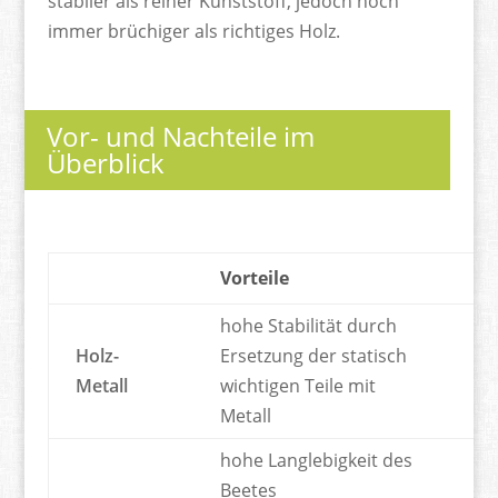
stabiler als reiner Kunststoff, jedoch noch
immer brüchiger als richtiges Holz.
Vor- und Nachteile im
Überblick
Vorteile
Na
hohe Stabilität durch
Holz-
Ersetzung der statisch
te
Metall
wichtigen Teile mit
Metall
hohe Langlebigkeit des
ko
Beetes
Au