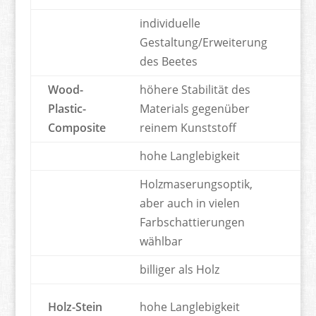
individuelle
Gestaltung/Erweiterung
des Beetes
Wood-
höhere Stabilität des
hö
Plastic-
Materials gegenüber
Br
Composite
reinem Kunststoff
als
hohe Langlebigkeit
Holzmaserungsoptik,
aber auch in vielen
Farbschattierungen
wählbar
billiger als Holz
sc
Holz-Stein
hohe Langlebigkeit